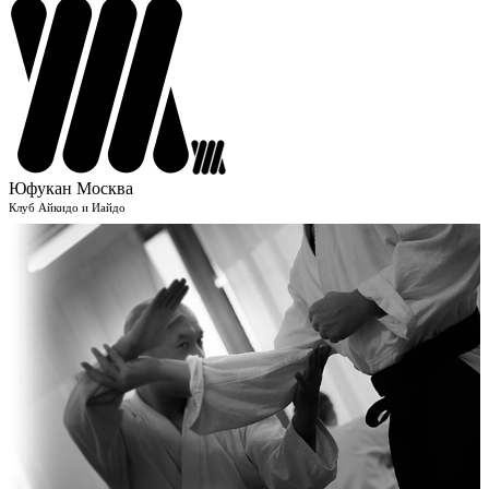
Юфукан Москва
Клуб Айкидо и Иайдо