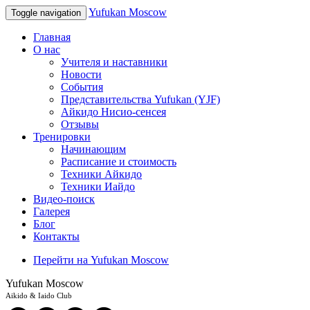
Yufukan Moscow
Toggle navigation
Главная
О нас
Учителя и наставники
Новости
События
Представительства Yufukan (YJF)
Айкидо Нисио-сенсея
Отзывы
Тренировки
Начинающим
Расписание и стоимость
Техники Айкидо
Техники Иайдо
Видео-поиск
Галерея
Блог
Контакты
Перейти на Yufukan Moscow
Yufukan Moscow
Aikido & Iaido Club