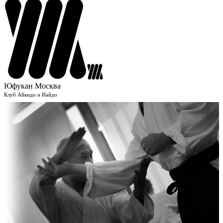
Юфукан Москва
Клуб Айкидо и Иайдо