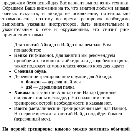
предложим безопасный для Вас вариант выполнения техники.
Обращаем Ваше внимание на то, что занятия любыми видами
боевых искусств, и айкидо не исключение, потенциально
травмоопасны, поэтому во время тренировок необходимо
выполнять указания инструкторов, быть внимательным и
уважительным к себе и окружающим, это снизит риск
причинения травмы.
Для занятий Айкидо и Иайдо в нашем зале Вам
понадобится:
Кэйко-ги
(кимоно). Для занятий мы рекомендуем
приобретать кимоно для айкидо или дзюдо белого цвета,
также подходят кимоно классического кроя для каратэ.
Сменная обувь
.
Деревянное тренировочное оружие для Айкидо:
боккэн
— деревянный меч
дзё
— деревянная палка
Хакама
для занятий Айкидо или Иайдо (длинные
широкие штаны в складку). На начальном этапе
тренировок острой необходимости в хакама нет.
Иайто
(металлический тренировочный меч для Иайдо).
На первое время для занятий Иайдо подойдет боккен
(деревянный меч).
На первой тренировке кимоно можно заменить обычной