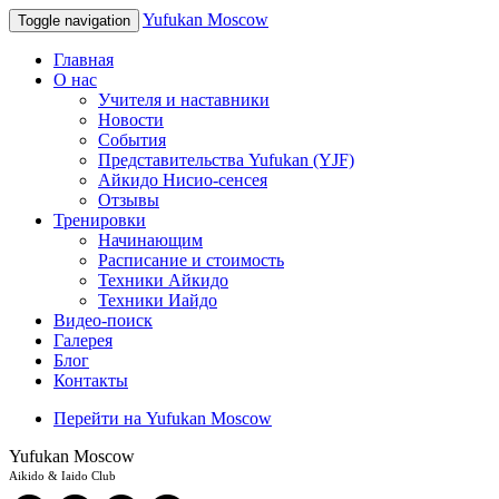
Yufukan Moscow
Toggle navigation
Главная
О нас
Учителя и наставники
Новости
События
Представительства Yufukan (YJF)
Айкидо Нисио-сенсея
Отзывы
Тренировки
Начинающим
Расписание и стоимость
Техники Айкидо
Техники Иайдо
Видео-поиск
Галерея
Блог
Контакты
Перейти на Yufukan Moscow
Yufukan Moscow
Aikido & Iaido Club