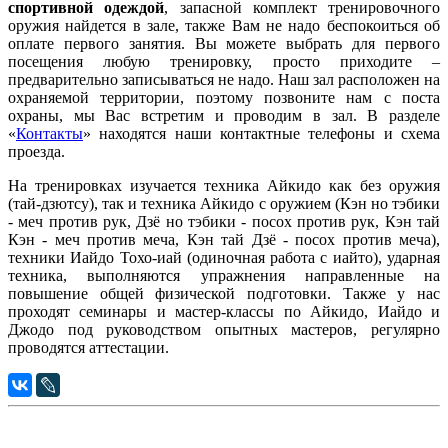
спортивной одеждой
, запасной комплект тренировочного
оружия найдется в зале, также Вам не надо беспокоиться об
оплате первого занятия. Вы можете выбрать для первого
посещения любую тренировку, просто приходите –
предварительно записываться не надо. Наш зал расположен на
охраняемой территории, поэтому позвоните нам с поста
охраны, мы Вас встретим и проводим в зал. В разделе
«
Контакты
» находятся наши контактные телефоны и схема
проезда.
На тренировках изучается техника Айкидо как без оружия
(тай-дзютсу), так и техника Айкидо с оружием (Кэн но тэбики
- меч против рук, Дзё но тэбики - посох против рук, Кэн тай
Кэн - меч против меча, Кэн тай Дзё - посох против меча),
техники Иайдо Тохо-иай (одиночная работа с иайто), ударная
техника, выполняются упражнения направленные на
повышение общей физической подготовки. Также у нас
проходят семинары и мастер-классы по Айкидо, Иайдо и
Джодо под руководством опытных мастеров, регулярно
проводятся аттестации.