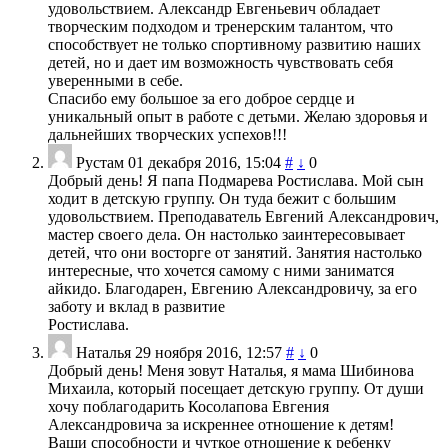
удовольствием. Александр Евгеньевич обладает
творческим подходом и тренерским талантом, что
способствует не только спортивному развитию наших
детей, но и дает им возможность чувствовать себя
уверенными в себе.
Спасибо ему большое за его доброе сердце и
уникальный опыт в работе с детьми. Желаю здоровья и
дальнейших творческих успехов!!!
Рустам
01 декабря 2016, 15:04
#
↓
0
Добрый день! Я папа Подмарева Ростислава. Мой сын
ходит в детскую группу. Он туда бежит с большим
удовольствием. Преподаватель Евгений Александрович,
мастер своего дела. Он настолько заинтересовывает
детей, что они восторге от занятий. Занятия настолько
интересные, что хочется самому с ними заниматся
айкидо. Благодарен, Евгению Александровичу, за его
заботу и вклад в развитие
Ростислава.
Наталья
29 ноября 2016, 12:57
#
↓
0
Добрый день! Меня зовут Наталья, я мама Шибинова
Михаила, который посещает детскую группу. От души
хочу поблагодарить Косолапова Евгения
Александровича за искреннее отношение к детям!
Ваши способности и чуткое отношение к ребенку