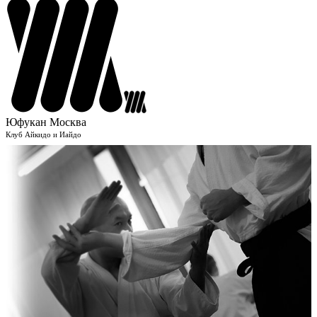
Юфукан Москва
Клуб Айкидо и Иайдо