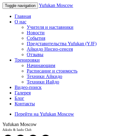
Yufukan Moscow
Toggle navigation
Главная
О нас
Учителя и наставники
Новости
События
Представительства Yufukan (YJF)
Айкидо Нисио-сенсея
Отзывы
Тренировки
Начинающим
Расписание и стоимость
Техники Айкидо
Техники Иайдо
Видео-поиск
Галерея
Блог
Контакты
Перейти на Yufukan Moscow
Yufukan Moscow
Aikido & Iaido Club